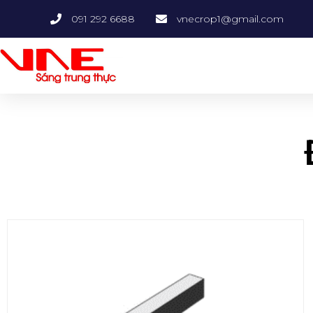
091 292 6688
vnecrop1@gmail.com