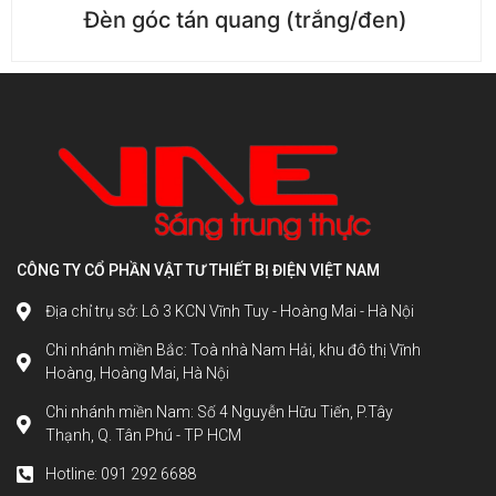
Đèn góc tán quang (trắng/đen)
CÔNG TY CỔ PHẦN VẬT TƯ THIẾT BỊ ĐIỆN VIỆT NAM
Địa chỉ trụ sở: Lô 3 KCN Vĩnh Tuy - Hoàng Mai - Hà Nội
Chi nhánh miền Bắc: Toà nhà Nam Hải, khu đô thị Vĩnh
Hoàng, Hoàng Mai, Hà Nội
Chi nhánh miền Nam: Số 4 Nguyễn Hữu Tiến, P.Tây
Thạnh, Q. Tân Phú - TP HCM
Hotline: 091 292 6688