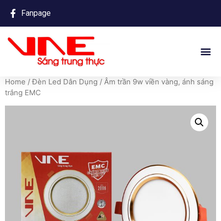
Fanpage
Home
/
Đèn Led Dân Dụng
/ Âm trần 9w viền vàng, ánh sáng
trắng EMC