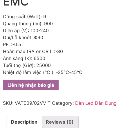
EMC
Công suất (Watt): 9
Quang thông (lm): 900
Điện áp (V): 100-240
Đui/Lỗ khoét: Φ90
PF: >0.5
Hoàn màu (RA or CRI): >80
Ánh sáng (K): 6500
Tuổi thọ (Giờ): 25000
Nhiệt độ làm việc (℃ ): -25℃-45℃
Liên hệ nhận báo giá
SKU:
VATE09/02VV-T
Category:
Đèn Led Dân Dụng
Description
Reviews (0)