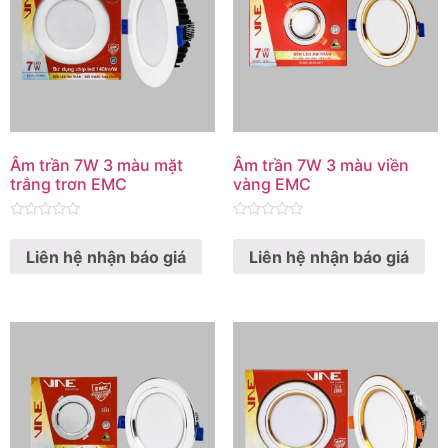
Âm trần 7W 3 màu mặt
Âm trần 7W 3 màu viền
trắng trơn EMC
vàng EMC
Rated
Rated
0
0
Liên hệ nhận báo giá
Liên hệ nhận báo giá
out
out
of
of
5
5