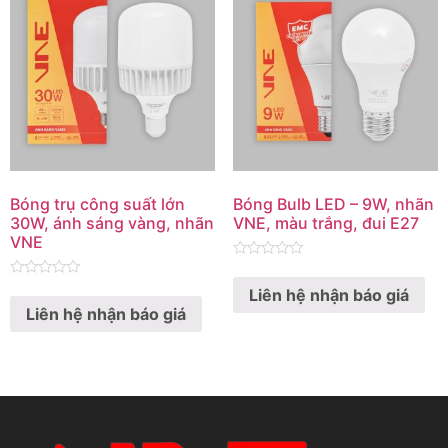
Bóng trụ công suất lớn
Bóng Bulb LED – 9W, nhãn
30W, ánh sáng vàng, nhãn
VNE, màu trắng, đui E27
VNE
Rated
0
Rated
Liên hệ nhận báo giá
out
0
of
Liên hệ nhận báo giá
out
5
of
5