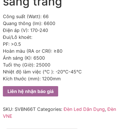
sáng trắng
Công suất (Watt): 66
Quang thông (lm): 6600
Điện áp (V): 170-240
Đui/Lỗ khoét:
PF: >0.5
Hoàn màu (RA or CRI): ≥80
Ánh sáng (K): 6500
Tuổi thọ (Giờ): 25000
Nhiệt độ làm việc (℃ ): -20℃-45℃
Kích thước (mm): 1200mm
Liên hệ nhận báo giá
SKU:
SVBN66T
Categories:
Đèn Led Dân Dụng
,
Đèn
VNE