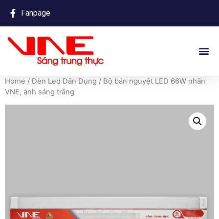
Fanpage
Home
/
Đèn Led Dân Dụng
/ Bộ bán nguyệt LED 66W nhãn
VNE, ánh sáng trắng