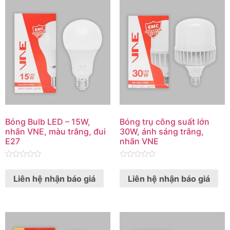
Bóng Bulb LED – 15W,
Bóng trụ công suất lớn
nhãn VNE, màu trắng, đui
30W, ánh sáng trắng,
E27
nhãn VNE
Rated
Rated
0
0
Liên hệ nhận báo giá
Liên hệ nhận báo giá
out
out
of
of
5
5