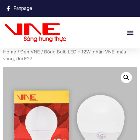
Fanpage
Home
/
Đèn VNE
/ Bóng Bulb LED – 12W, nhãn VNE, màu
vàng, đui E27