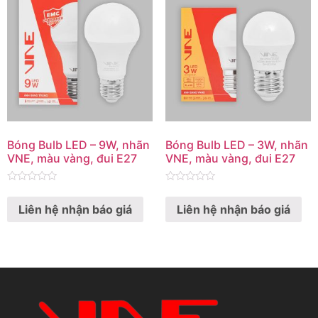
Bóng Bulb LED – 9W, nhãn
Bóng Bulb LED – 3W, nhãn
VNE, màu vàng, đui E27
VNE, màu vàng, đui E27
Rated
Rated
0
0
Liên hệ nhận báo giá
Liên hệ nhận báo giá
out
out
of
of
5
5