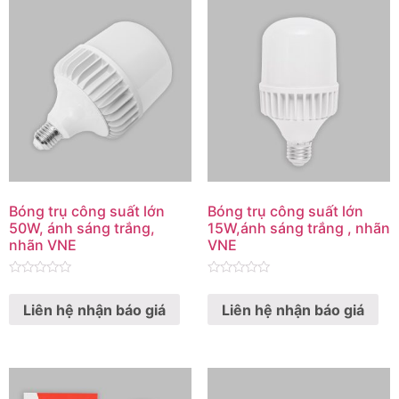
Bóng trụ công suất lớn
Bóng trụ công suất lớn
50W, ánh sáng trắng,
15W,ánh sáng trắng , nhãn
nhãn VNE
VNE
Rated
Rated
0
0
Liên hệ nhận báo giá
Liên hệ nhận báo giá
out
out
of
of
5
5