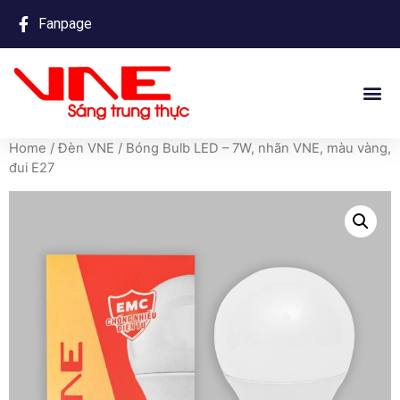
Fanpage
Home
/
Đèn VNE
/ Bóng Bulb LED – 7W, nhãn VNE, màu vàng,
đui E27