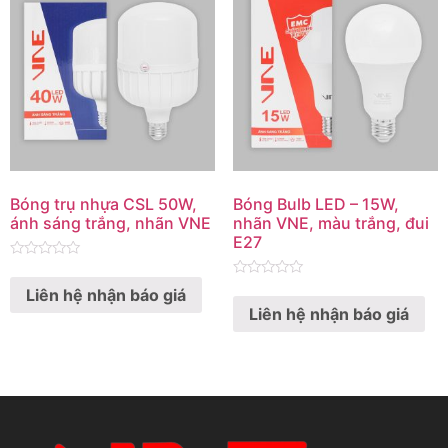
Bóng trụ nhựa CSL 50W,
Bóng Bulb LED – 15W,
ánh sáng trắng, nhãn VNE
nhãn VNE, màu trắng, đui
E27
Rated
0
Rated
Liên hệ nhận báo giá
out
0
of
Liên hệ nhận báo giá
out
5
of
5