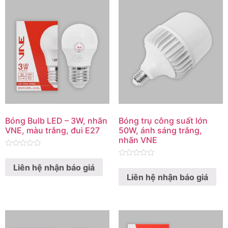
Bóng Bulb LED – 3W, nhãn
Bóng trụ công suất lớn
VNE, màu trắng, đui E27
50W, ánh sáng trắng,
nhãn VNE
Rated
0
Rated
Liên hệ nhận báo giá
out
0
of
Liên hệ nhận báo giá
out
5
of
5