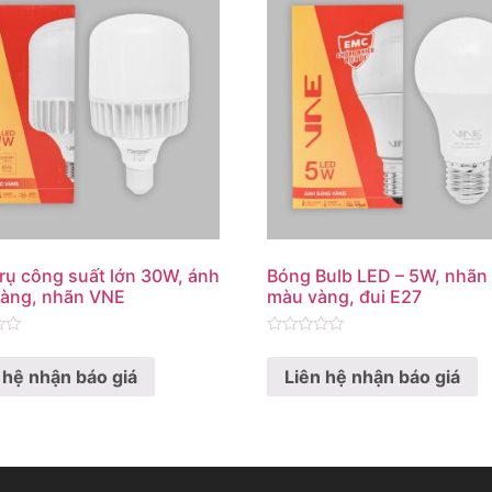
rụ công suất lớn 30W, ánh
Bóng Bulb LED – 5W, nhãn
vàng, nhãn VNE
màu vàng, đui E27
Rated
0
 hệ nhận báo giá
Liên hệ nhận báo giá
out
of
5