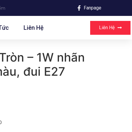
Fanpage
Tức
Liên Hệ
Liên Hệ
Tròn – 1W nhãn
àu, đui E27
0