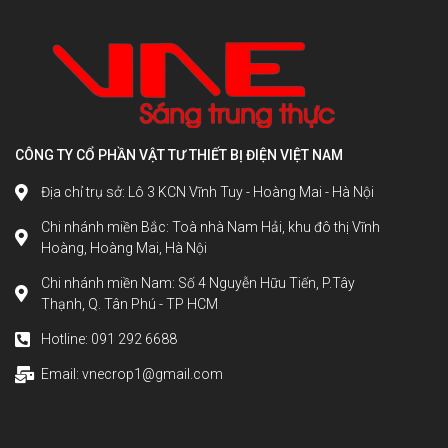
CÔNG TY CỔ PHẦN VẬT TƯ THIẾT BỊ ĐIỆN VIỆT NAM
Địa chỉ trụ sở: Lô 3 KCN Vĩnh Tuy - Hoàng Mai - Hà Nội
Chi nhánh miền Bắc: Toà nhà Nam Hải, khu đô thị Vĩnh
Hoàng, Hoàng Mai, Hà Nội
Chi nhánh miền Nam: Số 4 Nguyễn Hữu Tiến, P.Tây
Thạnh, Q. Tân Phú - TP HCM
Hotline: 091 292 6688
Email: vnecrop1@gmail.com