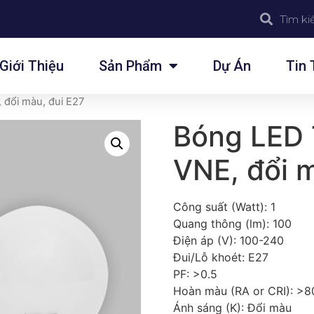
Giới Thiệu
Sản Phẩm
Dự Án
Tin 
 đổi màu, đui E27
Bóng LED 
VNE, đổi m
Công suất (Watt): 1
Quang thông (lm): 100
Điện áp (V): 100-240
Đui/Lỗ khoét: E27
PF: >0.5
Hoàn màu (RA or CRI): >8
Ánh sáng (K): Đổi màu