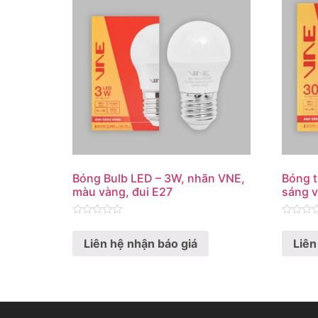
Bóng Bulb LED – 3W, nhãn VNE,
Bóng t
màu vàng, đui E27
sáng 
Rated
Rated
0
0
Liên hệ nhận báo giá
Liên
out
out
of
of
5
5