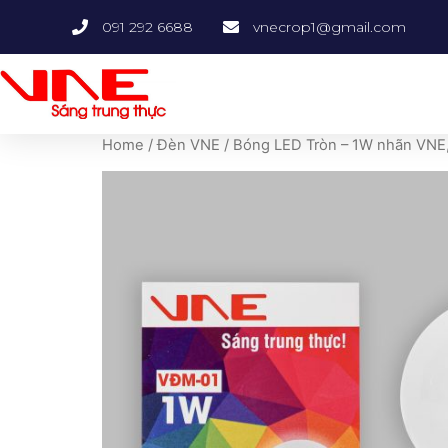
091 292 6688
vnecrop1@gmail.com
Home
/
Đèn VNE
/ Bóng LED Tròn – 1W nhãn VNE,