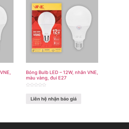
 VNE,
Bóng Bulb LED – 12W, nhãn VNE,
màu vàng, đui E27
Rated
0
Liên hệ nhận báo giá
out
of
5