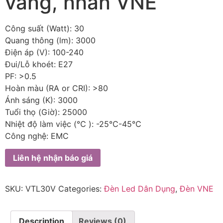
vàng, nhãn VNE
Công suất (Watt): 30
Quang thông (lm): 3000
Điện áp (V): 100-240
Đui/Lỗ khoét: E27
PF: >0.5
Hoàn màu (RA or CRI): >80
Ánh sáng (K): 3000
Tuổi thọ (Giờ): 25000
Nhiệt độ làm việc (℃ ): -25℃-45℃
Công nghệ: EMC
Liên hệ nhận báo giá
SKU:
VTL30V
Categories:
Đèn Led Dân Dụng
,
Đèn VNE
Description
Reviews (0)