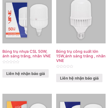
Bóng trụ nhựa CSL 50W,
Bóng trụ công suất lớn
ánh sáng trắng, nhãn VNE
15W,ánh sáng trắng , nhãn
VNE
Rated
0
Rated
Liên hệ nhận báo giá
out
0
of
Liên hệ nhận báo giá
out
5
of
5