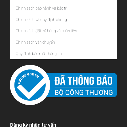
Chính sách bảo hành và bảo trì
Chính sách và quy định chung
Chính sách đổi trả hàng và hoàn tiền
Chính sách vận chuyển
Quy định bảo mật thông tin
Đăng ký nhận tư vấn