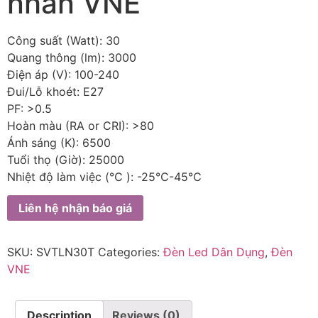
nhãn VNE
Công suất (Watt): 30
Quang thông (lm): 3000
Điện áp (V): 100-240
Đui/Lỗ khoét: E27
PF: >0.5
Hoàn màu (RA or CRI): >80
Ánh sáng (K): 6500
Tuổi thọ (Giờ): 25000
Nhiệt độ làm việc (℃ ): -25℃-45℃
Liên hệ nhận báo giá
SKU:
SVTLN30T
Categories:
Đèn Led Dân Dụng
,
Đèn
VNE
Description
Reviews (0)