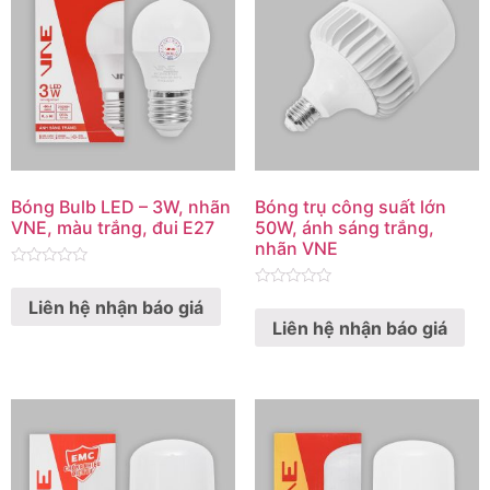
Bóng Bulb LED – 3W, nhãn
Bóng trụ công suất lớn
VNE, màu trắng, đui E27
50W, ánh sáng trắng,
nhãn VNE
Rated
0
Rated
Liên hệ nhận báo giá
out
0
of
Liên hệ nhận báo giá
out
5
of
5