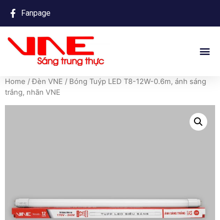
Fanpage
Home
/
Đèn VNE
/ Bóng Tuýp LED T8-12W-0.6m, ánh sáng
trắng, nhãn VNE