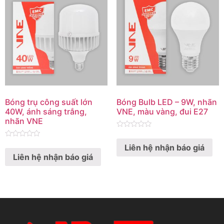
Bóng trụ công suất lớn
Bóng Bulb LED – 9W, nhãn
40W, ánh sáng trắng,
VNE, màu vàng, đui E27
nhãn VNE
Rated
0
Rated
Liên hệ nhận báo giá
out
0
of
Liên hệ nhận báo giá
out
5
of
5