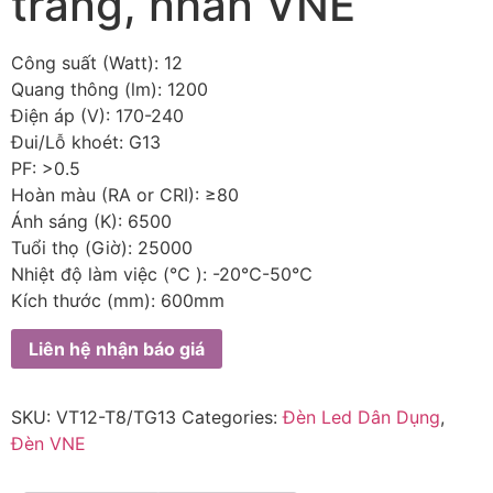
trắng, nhãn VNE
Công suất (Watt): 12
Quang thông (lm): 1200
Điện áp (V): 170-240
Đui/Lỗ khoét: G13
PF: >0.5
Hoàn màu (RA or CRI): ≥80
Ánh sáng (K): 6500
Tuổi thọ (Giờ): 25000
Nhiệt độ làm việc (℃ ): -20℃-50℃
Kích thước (mm): 600mm
Liên hệ nhận báo giá
SKU:
VT12-T8/TG13
Categories:
Đèn Led Dân Dụng
,
Đèn VNE