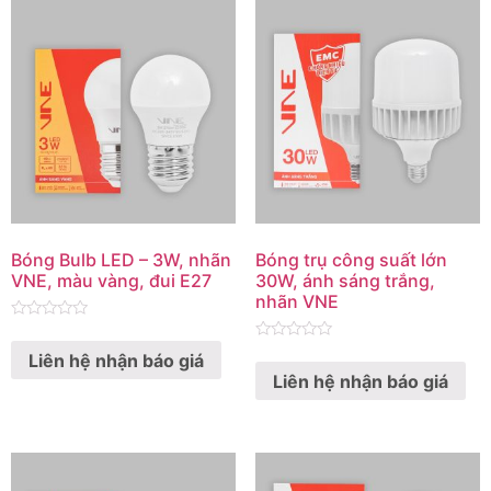
Bóng Bulb LED – 3W, nhãn
Bóng trụ công suất lớn
VNE, màu vàng, đui E27
30W, ánh sáng trắng,
nhãn VNE
Rated
0
Rated
Liên hệ nhận báo giá
out
0
of
Liên hệ nhận báo giá
out
5
of
5