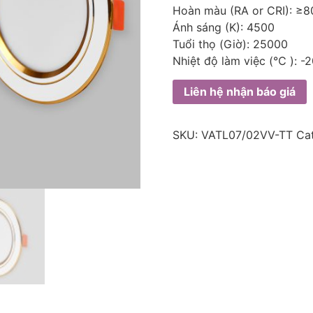
Hoàn màu (RA or CRI): ≥8
Ánh sáng (K): 4500
Tuổi thọ (Giờ): 25000
Nhiệt độ làm việc (℃ ):
Liên hệ nhận báo giá
SKU:
VATL07/02VV-TT
Ca