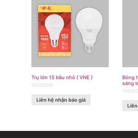
Trụ lớn 15 bầu nhỏ ( VNE )
Bóng t
sáng t
Rated
0
Rated
Liên hệ nhận báo giá
out
0
of
Liên
out
5
of
5