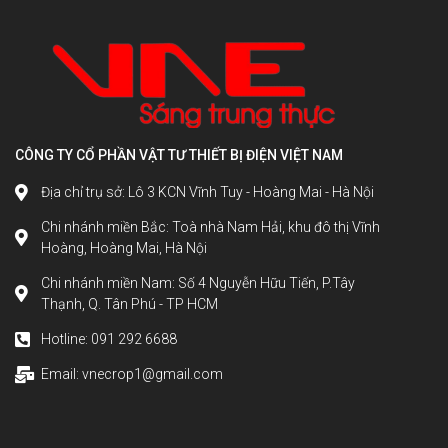
CÔNG TY CỔ PHẦN VẬT TƯ THIẾT BỊ ĐIỆN VIỆT NAM
Địa chỉ trụ sở: Lô 3 KCN Vĩnh Tuy - Hoàng Mai - Hà Nội
Chi nhánh miền Bắc: Toà nhà Nam Hải, khu đô thị Vĩnh
Hoàng, Hoàng Mai, Hà Nội
Chi nhánh miền Nam: Số 4 Nguyễn Hữu Tiến, P.Tây
Thạnh, Q. Tân Phú - TP HCM
Hotline: 091 292 6688
Email: vnecrop1@gmail.com