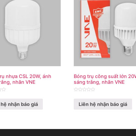
rụ nhựa CSL 20W, ánh
Bóng trụ công suất lớn 20
rắng, nhãn VNE
sáng trắng, nhãn VNE
Rated
0
 hệ nhận báo giá
Liên hệ nhận báo giá
out
of
5