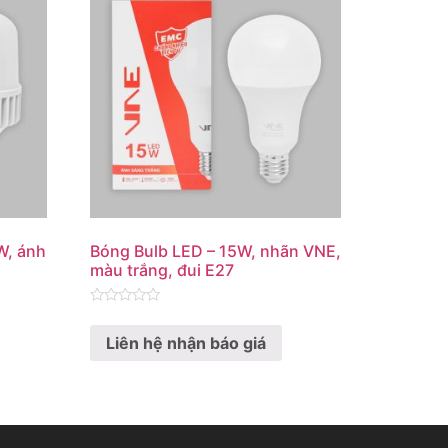
W, ánh
Bóng Bulb LED – 15W, nhãn VNE,
màu trắng, đui E27
Rated
0
Liên hệ nhận báo giá
out
of
5