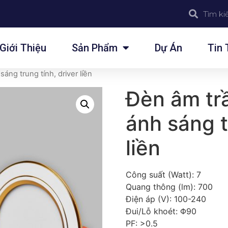
Giới Thiệu
Sản Phẩm
Dự Án
Tin 
áng trung tính, driver liền
Đèn âm tr
ánh sáng t
liền
Công suất (Watt): 7
Quang thông (lm): 700
Điện áp (V): 100-240
Đui/Lỗ khoét: Φ90
PF: >0.5