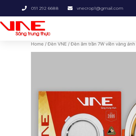
091 292 6688
vnecrop1@gmail.com
Home
/
Đèn VNE
/ Đèn âm trần 7W viền vàng ánh s