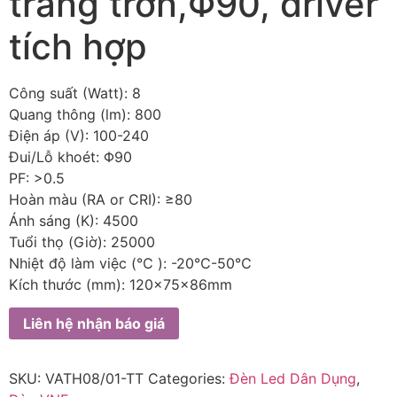
trắng trơn,Φ90, driver
tích hợp
Công suất (Watt): 8
Quang thông (lm): 800
Điện áp (V): 100-240
Đui/Lỗ khoét: Φ90
PF: >0.5
Hoàn màu (RA or CRI): ≥80
Ánh sáng (K): 4500
Tuổi thọ (Giờ): 25000
Nhiệt độ làm việc (℃ ): -20℃-50℃
Kích thước (mm): 120x75x86mm
Liên hệ nhận báo giá
SKU:
VATH08/01-TT
Categories:
Đèn Led Dân Dụng
,