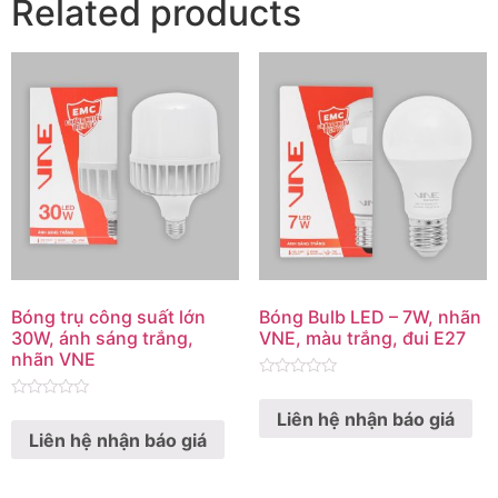
Related products
Bóng trụ công suất lớn
Bóng Bulb LED – 7W, nhãn
30W, ánh sáng trắng,
VNE, màu trắng, đui E27
nhãn VNE
Rated
0
Rated
Liên hệ nhận báo giá
out
0
of
Liên hệ nhận báo giá
out
5
of
5