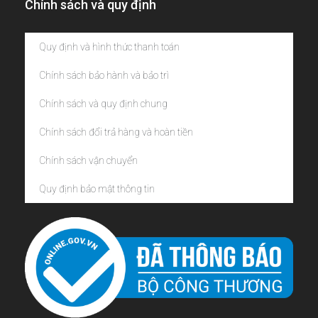
Chính sách và quy định
Quy định và hình thức thanh toán
Chính sách bảo hành và bảo trì
Chính sách và quy định chung
Chính sách đổi trả hàng và hoàn tiền
Chính sách vận chuyển
Quy định bảo mật thông tin