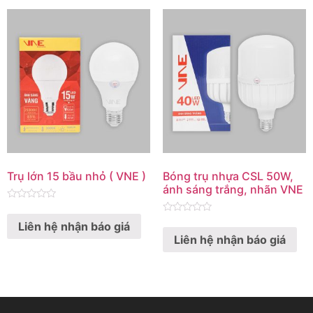
Trụ lớn 15 bầu nhỏ ( VNE )
Bóng trụ nhựa CSL 50W,
ánh sáng trắng, nhãn VNE
Rated
0
Rated
Liên hệ nhận báo giá
out
0
of
Liên hệ nhận báo giá
out
5
of
5