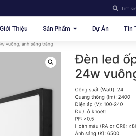
Giới Thiệu
Sản Phẩm
Dự Án
Tin 
4w vuông, ánh sáng trắng
Đèn led ốp
24w vuông
Công suất (Watt): 24
Quang thông (lm): 2400
Điện áp (V): 100-240
Đui/Lỗ khoét:
PF: >0.5
Hoàn màu (RA or CRI): ≥8
Ánh sáng (K): 6500