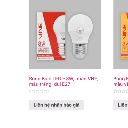
Bóng Bulb LED – 3W, nhãn VNE,
Bóng B
màu trắng, đui E27
màu và
Rated
Rated
0
0
Liên hệ nhận báo giá
Liên
out
out
of
of
5
5