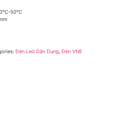
 -20℃-50℃
0mm
gories:
Đèn Led Dân Dụng
,
Đèn VNE