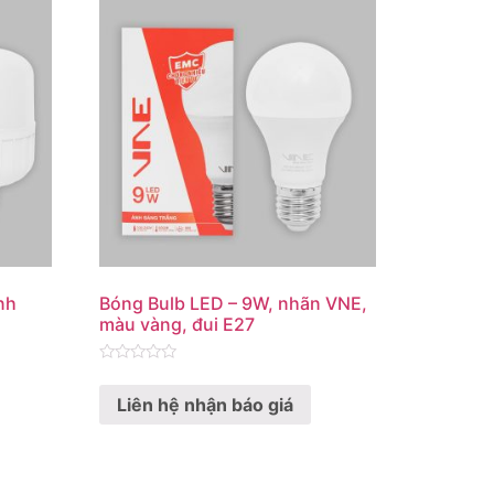
nh
Bóng Bulb LED – 9W, nhãn VNE,
màu vàng, đui E27
Rated
0
Liên hệ nhận báo giá
out
of
5