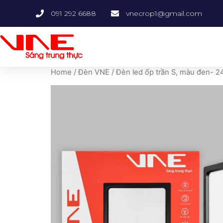
091 292 6688
vnecrop1@gmail.com
Home
/
Đèn VNE
/ Đèn led ốp trần S, màu đen- 2