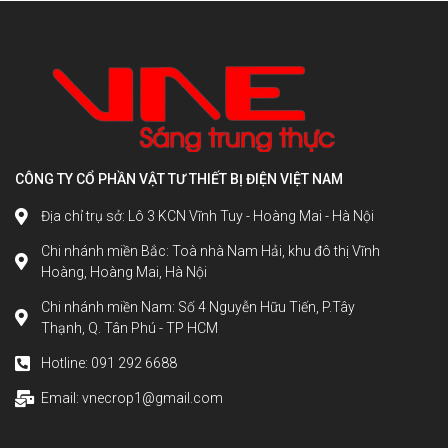
CÔNG TY CỔ PHẦN VẬT TƯ THIẾT BỊ ĐIỆN VIỆT NAM
Địa chỉ trụ sở: Lô 3 KCN Vĩnh Tuy - Hoàng Mai - Hà Nội
Chi nhánh miền Bắc: Toà nhà Nam Hải, khu đô thị Vĩnh
Hoàng, Hoàng Mai, Hà Nội
Chi nhánh miền Nam: Số 4 Nguyễn Hữu Tiến, P.Tây
Thạnh, Q. Tân Phú - TP HCM
Hotline: 091 292 6688
Email: vnecrop1@gmail.com