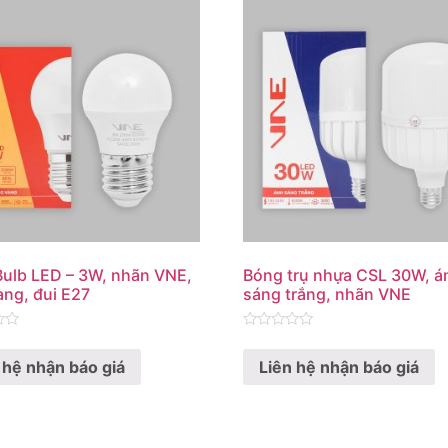
ulb LED – 3W, nhãn VNE,
Bóng trụ nhựa CSL 30W, á
ng, đui E27
sáng trắng, nhãn VNE
Rated
0
 hệ nhận báo giá
Liên hệ nhận báo giá
out
of
5