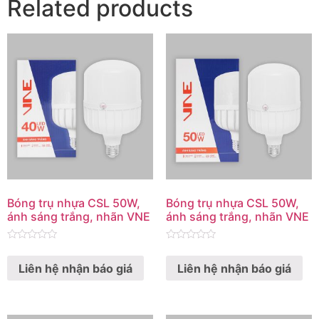
Related products
Bóng trụ nhựa CSL 50W,
Bóng trụ nhựa CSL 50W,
ánh sáng trắng, nhãn VNE
ánh sáng trắng, nhãn VNE
Rated
Rated
0
0
Liên hệ nhận báo giá
Liên hệ nhận báo giá
out
out
of
of
5
5