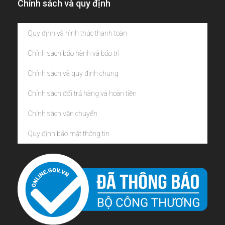
Chính sách và quy định
Quy định và hình thức thanh toán
Chính sách bảo hành và bảo trì
Chính sách và quy định chung
Chính sách đổi trả hàng và hoàn tiền
Chính sách vận chuyển
Quy định bảo mật thông tin