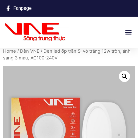
Fanpage
Home
/
Đèn VNE
/ Đèn led ốp trần S, vỏ trắng 12w tròn, ánh
sáng 3 màu, AC100-240V