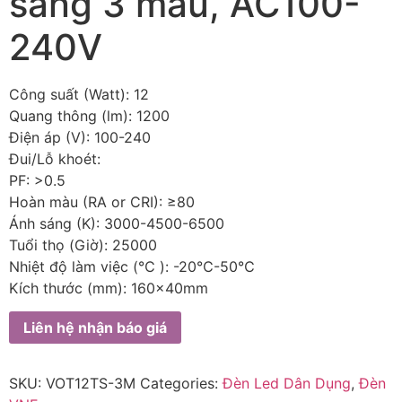
sáng 3 màu, AC100-
240V
Công suất (Watt): 12
Quang thông (lm): 1200
Điện áp (V): 100-240
Đui/Lỗ khoét:
PF: >0.5
Hoàn màu (RA or CRI): ≥80
Ánh sáng (K): 3000-4500-6500
Tuổi thọ (Giờ): 25000
Nhiệt độ làm việc (℃ ): -20℃-50℃
Kích thước (mm): 160x40mm
Liên hệ nhận báo giá
SKU:
VOT12TS-3M
Categories:
Đèn Led Dân Dụng
,
Đèn