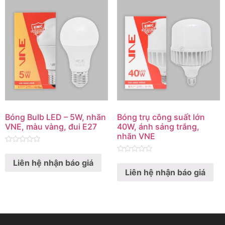
Bóng Bulb LED – 5W, nhãn
Bóng trụ công suất lớn
VNE, màu vàng, đui E27
40W, ánh sáng trắng,
nhãn VNE
Rated
0
Rated
Liên hệ nhận báo giá
out
0
of
Liên hệ nhận báo giá
out
5
of
5