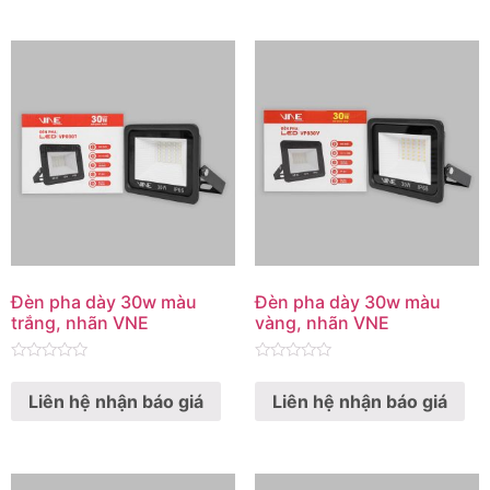
Đèn pha dày 30w màu
Đèn pha dày 30w màu
trắng, nhãn VNE
vàng, nhãn VNE
Rated
Rated
0
0
Liên hệ nhận báo giá
Liên hệ nhận báo giá
out
out
of
of
5
5