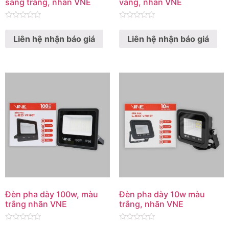
sáng trắng, nhãn VNE
vàng, nhãn VNE
Rated
Rated
0
0
Liên hệ nhận báo giá
Liên hệ nhận báo giá
out
out
of
of
5
5
Đèn pha dày 100w, màu
Đèn pha dày 10w màu
trắng nhãn VNE
trắng, nhãn VNE
Rated
Rated