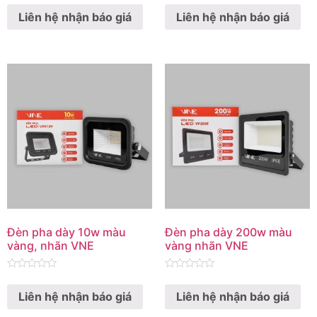
0
0
Liên hệ nhận báo giá
Liên hệ nhận báo giá
out
out
of
of
5
5
Đèn pha dày 10w màu
Đèn pha dày 200w màu
vàng, nhãn VNE
vàng nhãn VNE
Rated
Rated
0
0
Liên hệ nhận báo giá
Liên hệ nhận báo giá
out
out
of
of
5
5