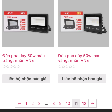
Đèn pha dày 50w màu
Đèn pha dày 50w màu
trắng, nhãn VNE
vàng, nhãn VNE
Rated
Rated
0
0
Liên hệ nhận báo giá
Liên hệ nhận báo giá
out
out
of
of
5
5
←
1
2
3
…
8
9
10
11
12
→