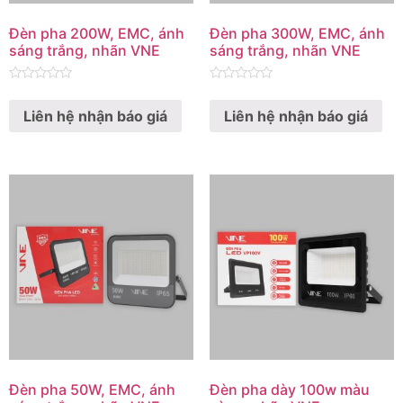
Đèn pha 200W, EMC, ánh
Đèn pha 300W, EMC, ánh
sáng trắng, nhãn VNE
sáng trắng, nhãn VNE
Rated
Rated
0
0
Liên hệ nhận báo giá
Liên hệ nhận báo giá
out
out
of
of
5
5
Đèn pha 50W, EMC, ánh
Đèn pha dày 100w màu