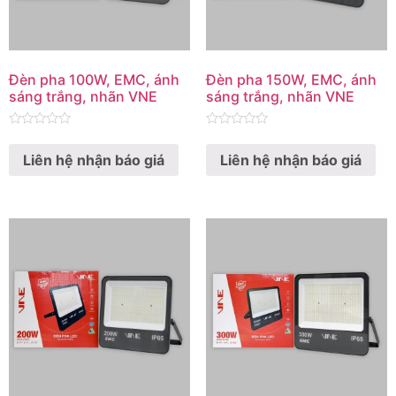
Đèn pha 100W, EMC, ánh
Đèn pha 150W, EMC, ánh
sáng trắng, nhãn VNE
sáng trắng, nhãn VNE
Rated
Rated
0
0
Liên hệ nhận báo giá
Liên hệ nhận báo giá
out
out
of
of
5
5