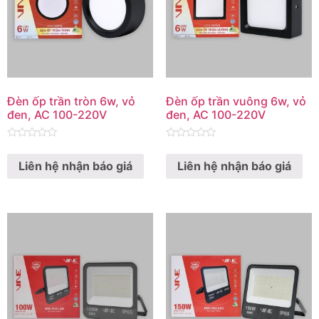
Đèn ốp trần tròn 6w, vỏ
Đèn ốp trần vuông 6w, vỏ
đen, AC 100-220V
đen, AC 100-220V
Rated
Rated
0
0
Liên hệ nhận báo giá
Liên hệ nhận báo giá
out
out
of
of
5
5