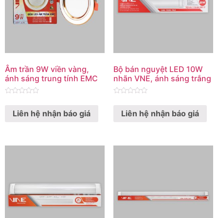
Âm trần 9W viền vàng,
Bộ bán nguyệt LED 10W
ánh sáng trung tính EMC
nhãn VNE, ánh sáng trắng
Rated
Rated
0
0
Liên hệ nhận báo giá
Liên hệ nhận báo giá
out
out
of
of
5
5