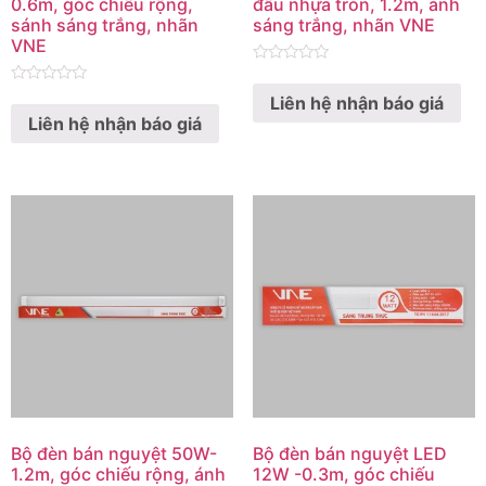
0.6m, góc chiếu rộng,
đầu nhựa tròn, 1.2m, ánh
sánh sáng trắng, nhãn
sáng trắng, nhãn VNE
VNE
Rated
0
Rated
Liên hệ nhận báo giá
out
0
of
Liên hệ nhận báo giá
out
5
of
5
Bộ đèn bán nguyệt 50W-
Bộ đèn bán nguyệt LED
1.2m, góc chiếu rộng, ánh
12W -0.3m, góc chiếu