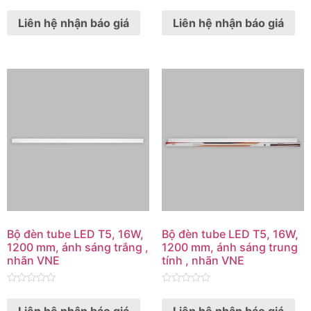
Rated
Rated
0
0
Liên hệ nhận báo giá
Liên hệ nhận báo giá
out
out
of
of
5
5
Bộ đèn tube LED T5, 16W,
Bộ đèn tube LED T5, 16W,
1200 mm, ánh sáng trắng ,
1200 mm, ánh sáng trung
nhãn VNE
tính , nhãn VNE
Rated
Rated
0
0
Liên hệ nhận báo giá
Liên hệ nhận báo giá
out
out