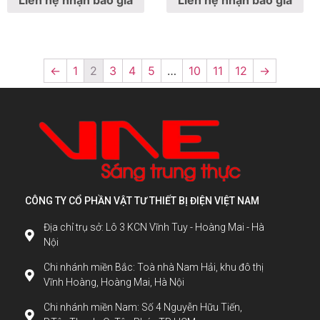
of
of
5
5
←
1
2
3
4
5
…
10
11
12
→
CÔNG TY CỔ PHẦN VẬT TƯ THIẾT BỊ ĐIỆN VIỆT NAM
Địa chỉ trụ sở: Lô 3 KCN Vĩnh Tuy - Hoàng Mai - Hà
Nội
Chi nhánh miền Bắc: Toà nhà Nam Hải, khu đô thị
Vĩnh Hoàng, Hoàng Mai, Hà Nội
Chi nhánh miền Nam: Số 4 Nguyễn Hữu Tiến,