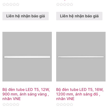
Rated
Rated
0
0
Liên hệ nhận báo giá
Liên hệ nhận báo giá
out
out
of
of
5
5
Bộ đèn tube LED T5, 12W,
Bộ đèn tube LED T5, 16W,
900 mm, ánh sáng vàng ,
1200 mm, ánh sáng đỏ ,
nhãn VNE
nhãn VNE