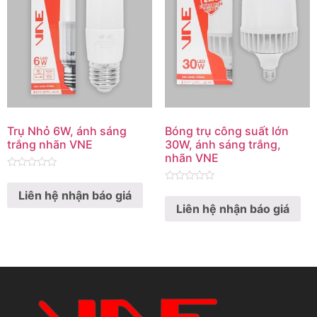
Trụ Nhỏ 6W, ánh sáng
Bóng trụ công suất lớn
trắng nhãn VNE
30W, ánh sáng trắng,
nhãn VNE
Rated
0
Rated
Liên hệ nhận báo giá
out
0
of
Liên hệ nhận báo giá
out
5
of
5