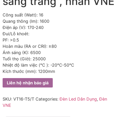
sáng trắng , nhãn VNE
Công suất (Watt): 16
Quang thông (lm): 1600
Điện áp (V): 170-240
Đui/Lỗ khoét:
PF: >0.5
Hoàn màu (RA or CRI): ≥80
Ánh sáng (K): 6500
Tuổi thọ (Giờ): 25000
Nhiệt độ làm việc (℃ ): -20℃-50℃
Kích thước (mm): 1200mm
Liên hệ nhận báo giá
SKU:
VT16-T5/T
Categories:
Đèn Led Dân Dụng
,
Đèn
VNE