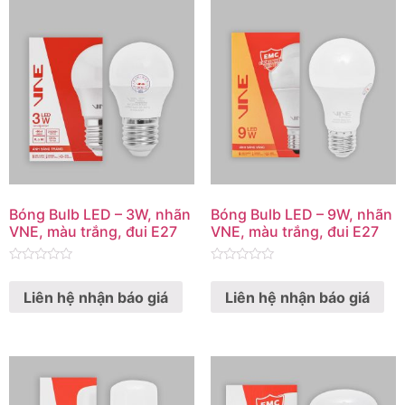
Bóng Bulb LED – 3W, nhãn
Bóng Bulb LED – 9W, nhãn
VNE, màu trắng, đui E27
VNE, màu trắng, đui E27
Rated
Rated
0
0
Liên hệ nhận báo giá
Liên hệ nhận báo giá
out
out
of
of
5
5