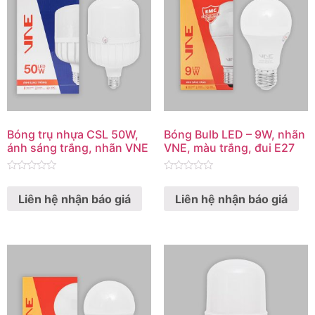
Bóng trụ nhựa CSL 50W,
Bóng Bulb LED – 9W, nhãn
ánh sáng trắng, nhãn VNE
VNE, màu trắng, đui E27
Rated
Rated
0
0
Liên hệ nhận báo giá
Liên hệ nhận báo giá
out
out
of
of
5
5