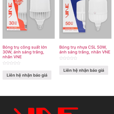
Bóng trụ công suất lớn
Bóng trụ nhựa CSL 50W,
30W, ánh sáng trắng,
ánh sáng trắng, nhãn VNE
nhãn VNE
Rated
0
Rated
Liên hệ nhận báo giá
out
0
of
Liên hệ nhận báo giá
out
5
of
5