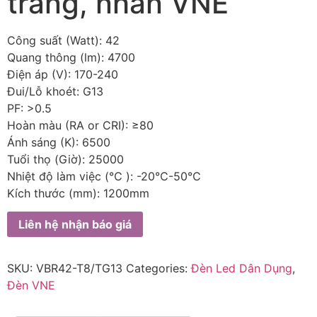
trắng, nhãn VNE
Công suất (Watt): 42
Quang thông (lm): 4700
Điện áp (V): 170-240
Đui/Lỗ khoét: G13
PF: >0.5
Hoàn màu (RA or CRI): ≥80
Ánh sáng (K): 6500
Tuổi thọ (Giờ): 25000
Nhiệt độ làm việc (℃ ): -20℃-50℃
Kích thước (mm): 1200mm
Liên hệ nhận báo giá
SKU:
VBR42-T8/TG13
Categories:
Đèn Led Dân Dụng
,
Đèn VNE