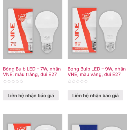
Bóng Bulb LED – 7W, nhãn
Bóng Bulb LED – 9W, nhãn
VNE, màu trắng, đui E27
VNE, màu vàng, đui E27
Rated
Rated
0
0
Liên hệ nhận báo giá
Liên hệ nhận báo giá
out
out
of
of
5
5