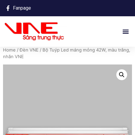
Fanpage
Home
/
Đèn VNE
/ Bộ Tuýp Led máng mỏng 42W, màu trắng,
nhãn VNE