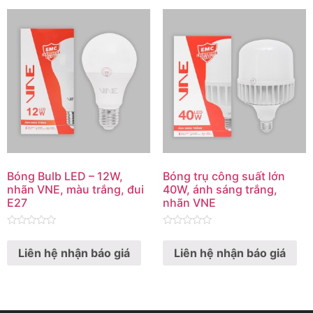
Bóng Bulb LED – 12W,
Bóng trụ công suất lớn
nhãn VNE, màu trắng, đui
40W, ánh sáng trắng,
E27
nhãn VNE
Rated
Rated
0
0
Liên hệ nhận báo giá
Liên hệ nhận báo giá
out
out
of
of
5
5