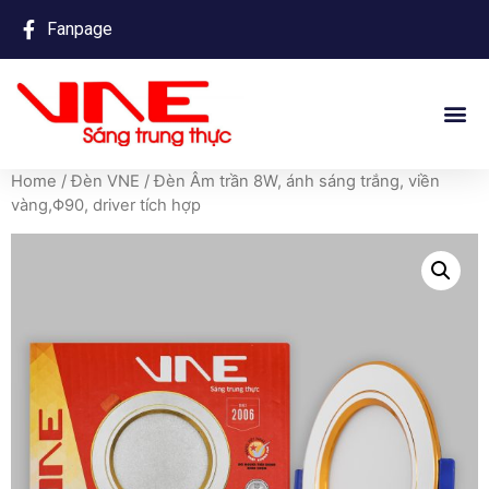
Fanpage
Home
/
Đèn VNE
/ Đèn Âm trần 8W, ánh sáng trắng, viền
vàng,Φ90, driver tích hợp