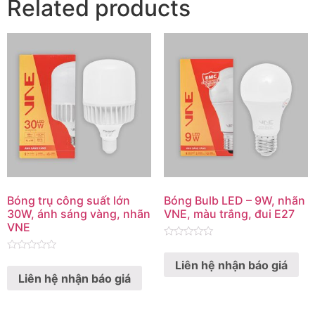
Related products
Bóng trụ công suất lớn
Bóng Bulb LED – 9W, nhãn
30W, ánh sáng vàng, nhãn
VNE, màu trắng, đui E27
VNE
Rated
0
Rated
Liên hệ nhận báo giá
out
0
of
Liên hệ nhận báo giá
out
5
of
5