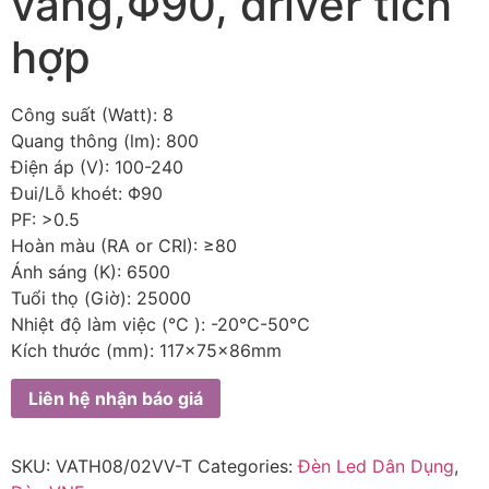
vàng,Φ90, driver tích
hợp
Công suất (Watt): 8
Quang thông (lm): 800
Điện áp (V): 100-240
Đui/Lỗ khoét: Φ90
PF: >0.5
Hoàn màu (RA or CRI): ≥80
Ánh sáng (K): 6500
Tuổi thọ (Giờ): 25000
Nhiệt độ làm việc (℃ ): -20℃-50℃
Kích thước (mm): 117x75x86mm
Liên hệ nhận báo giá
SKU:
VATH08/02VV-T
Categories:
Đèn Led Dân Dụng
,