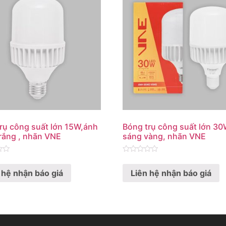
rụ công suất lớn 15W,ánh
Bóng trụ công suất lớn 30
rắng , nhãn VNE
sáng vàng, nhãn VNE
Rated
0
 hệ nhận báo giá
Liên hệ nhận báo giá
out
of
5