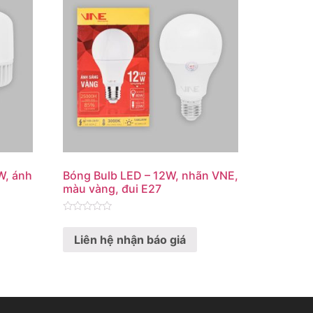
W, ánh
Bóng Bulb LED – 12W, nhãn VNE,
màu vàng, đui E27
Rated
0
Liên hệ nhận báo giá
out
of
5