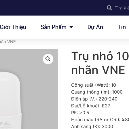
Giới Thiệu
Sản Phẩm
Dự Án
Tin 
nhãn VNE
Trụ nhỏ 1
nhãn VNE
Công suất (Watt): 10
Quang thông (lm): 1000
Điện áp (V): 220-240
Đui/Lỗ khoét: E27
PF: >0.5
Hoàn màu (RA or CRI): ≥8
Ánh sáng (K): 3000