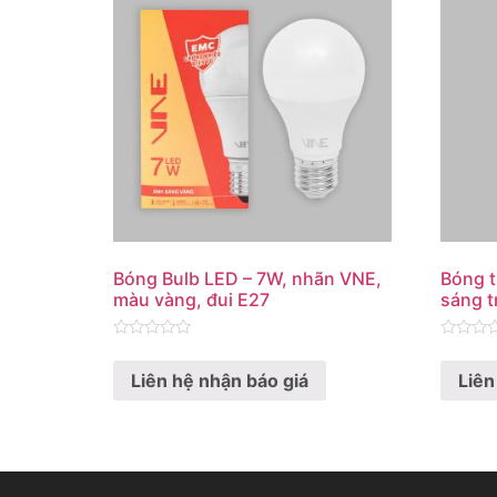
Bóng Bulb LED – 7W, nhãn VNE,
Bóng t
màu vàng, đui E27
sáng t
Rated
Rated
0
0
Liên hệ nhận báo giá
Liên
out
out
of
of
5
5