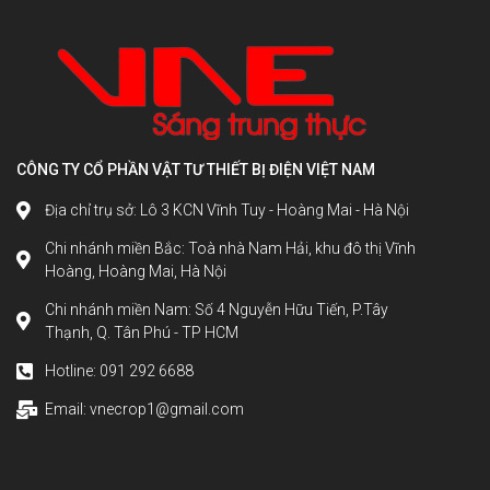
CÔNG TY CỔ PHẦN VẬT TƯ THIẾT BỊ ĐIỆN VIỆT NAM
Địa chỉ trụ sở: Lô 3 KCN Vĩnh Tuy - Hoàng Mai - Hà Nội
Chi nhánh miền Bắc: Toà nhà Nam Hải, khu đô thị Vĩnh
Hoàng, Hoàng Mai, Hà Nội
Chi nhánh miền Nam: Số 4 Nguyễn Hữu Tiến, P.Tây
Thạnh, Q. Tân Phú - TP HCM
Hotline: 091 292 6688
Email: vnecrop1@gmail.com