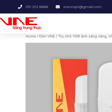
091 292 6688
vnecrop1@gmail.com
Home
/
Đèn VNE
/ Trụ nhỏ 10W ánh sáng vàng, 